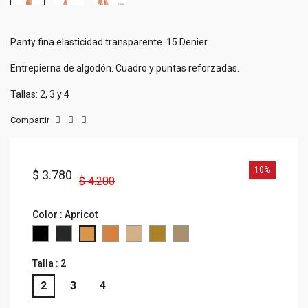
Panty fina elasticidad transparente. 15 Denier.
Entrepierna de algodón. Cuadro y puntas reforzadas.
Tallas: 2, 3 y 4
Compartir
10%
$ 3.780
$ 4.200
Color : Apricot
Black
Graphite
AMBAR
ALMOND
ROSE
PALE
Apricot
Talla : 2
2
3
4