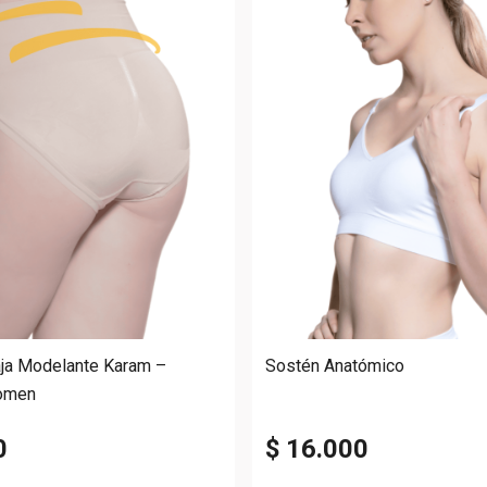
aja Modelante Karam –
Sostén Anatómico
domen
0
$ 16.000