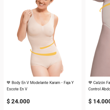
💙 Body En V Modelante Karam - Faja Y
💙 Calzón F
Escote En V
Control Ab
$ 24.000
$ 14.00