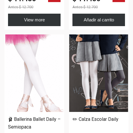
Antes
$ 12.700
Antes
$ 12.700
View more
Añadir al carrito
🩰 Ballerina Ballet Daily –
✏️ Calza Escolar Daily
Semiopaca