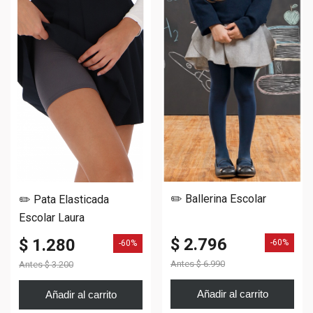
✏️ Ballerina Escolar
✏️ Pata Elasticada
Escolar Laura
$ 2.796
$ 1.280
-60%
-60%
Antes
$ 6.990
Antes
$ 3.200
Añadir al carrito
Añadir al carrito