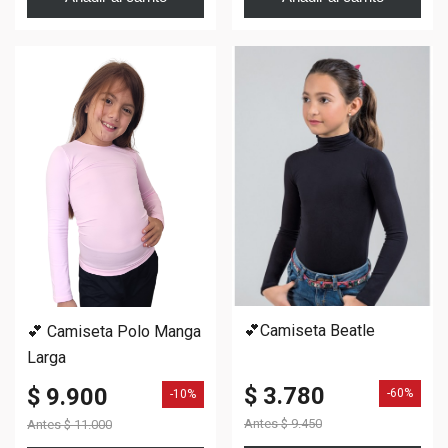
💕Camiseta Beatle
💕 Camiseta Polo Manga
Larga
$ 3.780
$ 9.900
-60%
-10%
Antes
$ 9.450
Antes
$ 11.000