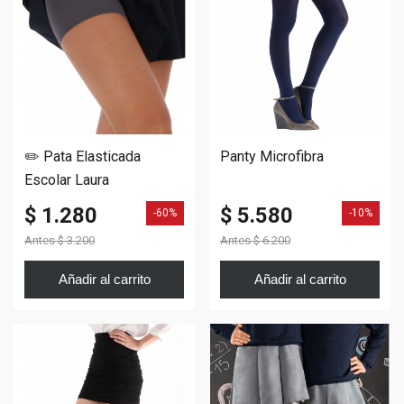
✏️ Pata Elasticada
Panty Microfibra
Escolar Laura
$ 1.280
$ 5.580
-60%
-10%
Antes
$ 3.200
Antes
$ 6.200
Añadir al carrito
Añadir al carrito