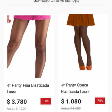
Mostrando 1-28 de 28 artículo(s)
🩷 Panty Opaca
🩷 Panty Fina Elasticada
Elasticada Laura
Laura
$ 1.080
$ 3.780
-70%
-10%
Antes
$ 3.600
Antes
$ 4.200