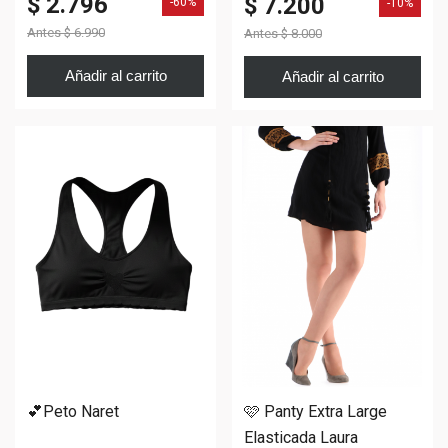
$ 2.796
$ 7.200
-60%
-10%
Antes
$ 6.990
Antes
$ 8.000
Añadir al carrito
Añadir al carrito
💕Peto Naret
🩷 Panty Extra Large
Elasticada Laura