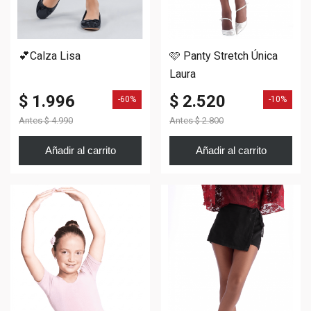
💕Calza Lisa
🩷 Panty Stretch Única
Laura
$ 1.996
$ 2.520
-60%
-10%
Antes
$ 4.990
Antes
$ 2.800
Añadir al carrito
Añadir al carrito