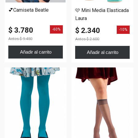
💕Camiseta Beatle
🩷 Mini Media Elasticada
Laura
$ 3.780
$ 2.340
-60%
-10%
Antes
$ 9.450
Antes
$ 2.600
Añadir al carrito
Añadir al carrito