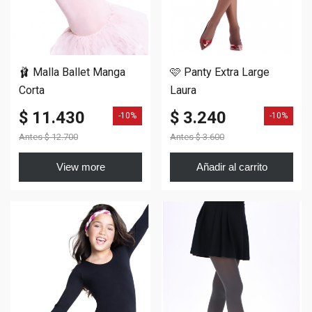
🩰 Malla Ballet Manga
🩷 Panty Extra Large
Corta
Laura
$ 11.430
$ 3.240
-10%
-10%
Antes
$ 12.700
Antes
$ 3.600
View more
Añadir al carrito