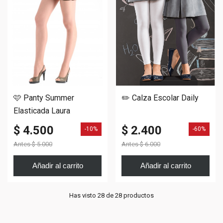
🩷 Panty Summer
✏️ Calza Escolar Daily
Elasticada Laura
$ 4.500
$ 2.400
-10%
-60%
Antes
$ 5.000
Antes
$ 6.000
Añadir al carrito
Añadir al carrito
Has visto 28 de 28 productos