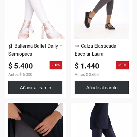
🩰 Ballerina Ballet Daily –
✏️ Calza Elasticada
Semiopaca
Escolar Laura
$ 5.400
$ 1.440
-10%
-60%
Antes
$ 6.000
Antes
$ 3.600
Añadir al carrito
Añadir al carrito