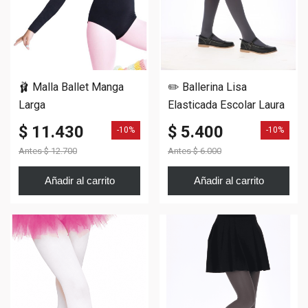
🩰 Malla Ballet Manga
✏️ Ballerina Lisa
Larga
Elasticada Escolar Laura
$ 11.430
$ 5.400
-10%
-10%
Antes
$ 12.700
Antes
$ 6.000
Añadir al carrito
Añadir al carrito