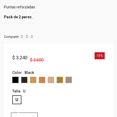
Puntas reforzadas.
Pack de 2 pares.
Compartir
10%
$ 3.240
$ 3.600
Color : Black
Graphite
Apricot
AMBAR
ALMOND
ROSE
PALE
Black
Talla : U
U