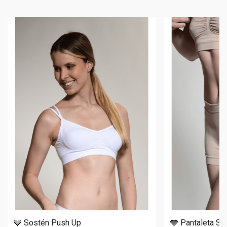
🩶 Sostén Push Up
🩶 Pantaleta Se