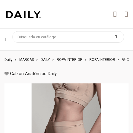
Daily
MARCAS
DAILY
ROPA INTERIOR
ROPA INTERIOR
🩶 Cal
🩶 Calzón Anatómico Daily