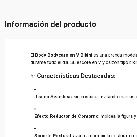
Información del producto
El
Body Bodycare en V Bikini
es una prenda modela
durante todo el día.
Su escote en V y calzón tipo bikin
✨ Características Destacadas:
Diseño Seamless
:
sin costuras, evitando marcas en
Efecto Reductor de Contorno
:
moldea la figura y e
Soporte Postural
:
ayuda a corregir la postura, p