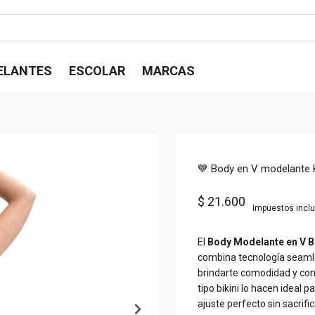
ELANTES
ESCOLAR
MARCAS
💙 Body en V modelante 
$ 21.600
Impuestos incl
El
Body Modelante en V B
combina tecnología seamle
brindarte comodidad y conf
tipo bikini lo hacen ideal 
ajuste perfecto sin sacrifica