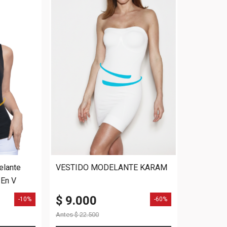
elante
VESTIDO MODELANTE KARAM
 En V
$ 9.000
-10%
-60%
Antes
$ 22.500