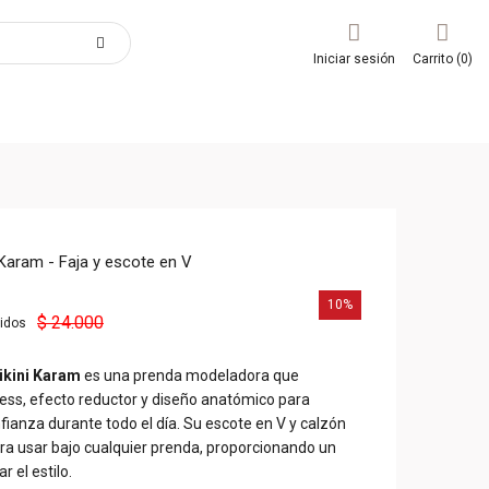
Iniciar sesión
Carrito (0)
Karam - Faja y escote en V
10%
$ 24.000
uidos
ikini Karam
es una prenda modeladora que
ss, efecto reductor y diseño anatómico para
ianza durante todo el día.
Su escote en V y calzón
para usar bajo cualquier prenda, proporcionando un
r el estilo.