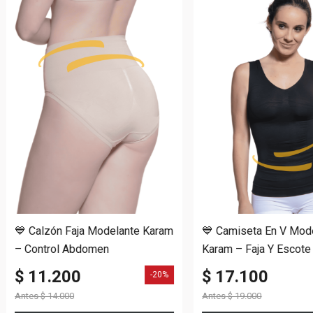
💙 Calzón Faja Modelante Karam
💙 Camiseta En V Mod
– Control Abdomen
Karam – Faja Y Escote
$ 11.200
$ 17.100
-20%
Antes
$ 14.000
Antes
$ 19.000