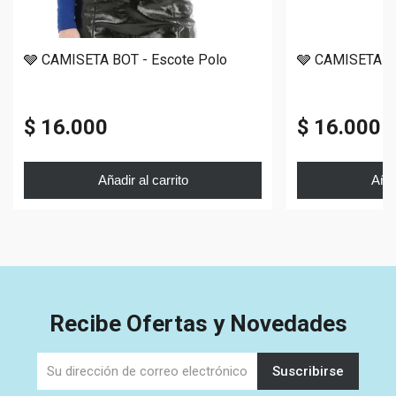
🩶 CAMISETA BOT - Escote Polo
🩶 CAMISETA UL
$ 16.000
$ 16.000
Añadir al carrito
Añad
Recibe Ofertas y Novedades