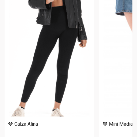
🩶 Calza Alina
🩶 Mini Media S