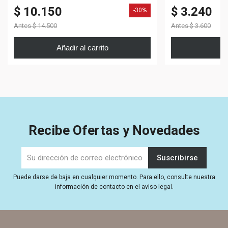
$ 10.150
$ 3.240
-30%
Antes
$ 14.500
Antes
$ 3.600
Añadir al carrito
V
Recibe Ofertas y Novedades
Puede darse de baja en cualquier momento. Para ello, consulte nuestra
información de contacto en el aviso legal.